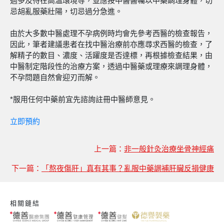
過多及待在高溫環境等，並應按中醫醫囑以中藥調理身體，切
忌胡亂服藥壯陽，切忌過分急進。
由於大多數中醫處理不孕病例時均會先參考西醫的檢查報告，
因此，筆者建議患者在找中醫治療前亦應尋求西醫的檢查，了
解精子的數目、濃度、活躍度是否達標，再根據檢查結果，由
中醫制定階段性的治療方案，透過中醫藥或理療來調理身體，
不孕問題自然會迎刃而解。
*服用任何中藥前宜先諮詢註冊中醫師意見。
立即預約
上一篇：
非一般針灸治療坐骨神經痛
下一篇：
「熬夜傷肝」真有其事？亂服中藥調補肝臟反損健康
相關鏈結