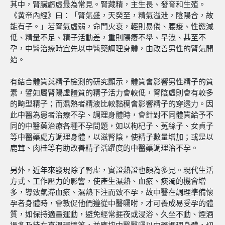
其中，腎臟虧虛最為常見。腎藏精，主生長、發育和生殖。
《黄帝內經》曰：「腎氣盛，天癸至，精氣溢泄，陰陽合，故
能有子。」若腎氣虛弱，命門火衰，輕則易倦、腰痠、性慾減
低、精量不足、精子活動差，重則陽痿不舉、早洩、甚至不
孕，中醫治療時宜先以中醫藥調理身體，由改善男性的腎氣開
始。
有結合體質與精子檢測的研究顯示，體質會影響男性精子的質
素，譬如屬腎陽虛體質的精子活力會較低，腎陰虛則會有較多
的畸型精子；而濕熱者精液比較黏稠會影響精子的穿透力。因
此中醫為患者治療不孕、調理身體時，會針對不同體質給予不
同的中醫藥治療各種不孕問題，如以枸杞子、菟絲子、女貞子
等中醫藥處方調理身體，以滋腎陰，使精子數量增加；或是以
鹿茸、肉桂等有助改善精子活躍度的中醫藥調理治不孕。
另外，近年來發現除了腎虛，實證熱證也頗為多見。現代生活
方式、工作壓力的影響，使產生濕熱、血瘀、痰濁的機會增
多，導致氣滯血瘀、濕熱下注而致不孕，故中醫在調理準備懷
孕者身體時，會敦促他們遵從中醫囑咐，才可養成易受孕的體
質，如保持適量運動，避免經常捱夜或浸浴、久坐不動、煙酒