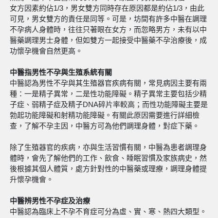
女方因素約佔1/3，男女雙方同時存在原因都是約佔1/3，由此
可見，男女雙方的責任是同等。可是，坊間有許多中醫在調理
不孕病人身體時，往往只著眼在女方，而忽略男方，未有以中
醫藥調理男士身體，但如雙方一起接受中醫藥不孕治療後，成
功懷孕機會自然更高。
中醫
指男性不孕與
生殖系統有關
中醫認為男性不孕與其生殖器官疾病有關，常見病因主要有兩
種：一是精子異常，二是性功能障礙。精子異常主要包括少精
子症、弱精子症及精子DNA碎片率較高；而性功能障礙主要是
勃起功能障礙和射精功能障礙。有關此原因需要進行詳細檢
查，了解不孕主因，中醫方可為他們調理身體，對症下藥。
除了生殖器官的疾病，亦與生活習慣有關，中醫為患者調理身
體時，會先了解他們的工作、飲食、睡眠習慣及家族病史，然
後根據其個人體質，處方針對性的中醫藥或理療，調理身體提
升懷孕機會。
中醫
辨男性不孕症及治療
中醫認為臨床上不孕不育症可分為虛、實、寒、熱四大類型。