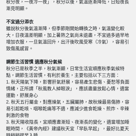
秋分夜，一夜冷一夜」，秋分以後，氣溫逐漸降低，日短夜長
漸見明顯。
不宜
過分添衣
雖說秋分後氣溫漸降，但季節剛開始轉換之時，氣溫變化較
大，日夜溫差明顯，加上暑熱之氣尚未退盡，不宜過多過早地
增加衣服，一旦氣溫回升，出汗後吹風受寒（冷氣），容易引
致傷風感冒。
調節生活習慣
適應秋分氣候
秋分已是秋季之半，秋氣漸顯，日常生活宜順應秋季氣候特
點，調節生活習慣，有利於養生，主要包括以下三方面：
1. 秋天陽氣下降，影響肝氣舒展，容易產生悲傷、憂愁等負面
情緒，正所謂「秋風教人掉眼淚」，應該盡量放鬆心情，適當
運動，舒展身心
2. 秋天五行屬金，對應燥氣，五臟屬肺，故秋燥最易傷肺，容
易引起乾咳、咽喉乾痛等不適，應減少進食乾燥、煎炸、辛辣
刺激的食物
3. 秋天陽收陰長，宜順應晝漸短、夜漸長的變化，適當增加睡
眠時間，《黃帝內經》建議秋天宜「早臥早起」，最好比夏天
時稍稍提早入睡