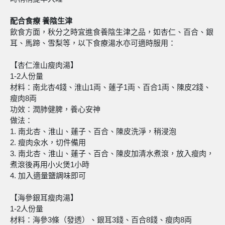
配合食療
養陰生津
飲食方面，秋分之時宜進食養陰生津之品，如杏仁、百合、銀
耳、馬蹄、雪梨等，以下食療湯水亦可適時服用：
【杏仁淮山瘦肉湯】
1-2人份量
材料：南北杏4錢、淮山1両、蓮子1両、百合1両、陳皮2錢、
瘦肉8両
功效：潤肺健脾，養心安神
做法：
1. 南北杏、淮山、蓮子、百合、陳皮洗淨，稍浸泡
2. 瘦肉汆水，切件備用
3. 南北杏、淮山、蓮子、百合、陳皮加清水煮滾，放入瘦肉，
煮滾後再用小火煲1小時
4. 加入適量鹽調味即可
【海參銀耳瘦肉湯】
1-2人份量
材料：海參3條（發透）、銀耳3錢、百合8錢、瘦肉8両