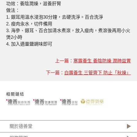
功效：養陰潤燥，滋養肝腎
做法：
1. 銀耳用溫水浸泡30分鐘，去硬洗淨。百合洗淨
2. 瘦肉汆水，切件備用
3. 海參、銀耳、百合加清水煮滾，放入瘦肉，煮滾後再用小火
煲2小時
4. 加入適量鹽調味即可
上一篇：
寒露養生 養陰防燥 潤肺益胃
下一篇：
白露養生 三管齊下 防止「秋燥」
相關鏈結
關於德善堂