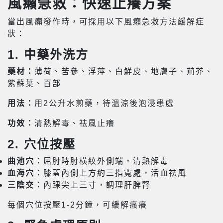
風癩急救：快速止癢方案
當出風癩發作時，可採用以下風癩急救方法緩解症
狀：
1. 中藥外洗方
藥材：
薄荷、苦參、浮萍、白鮮皮、地膚子、荊芥、
紫蘇葉、百部
用法：
用2公升水煎藥，待溫涼後泡浸患處
功效：
清熱解毒、祛風止癢
2. 穴位按壓
曲池穴：
屈肘時肘橫紋外側端，清熱解毒
血海穴：
膝蓋內側上方約三指寬處，活血祛風
三陰交：
內踝尖上三寸，調理肝脾腎
每個穴位按壓1-2分鐘，可緩解瘙癢