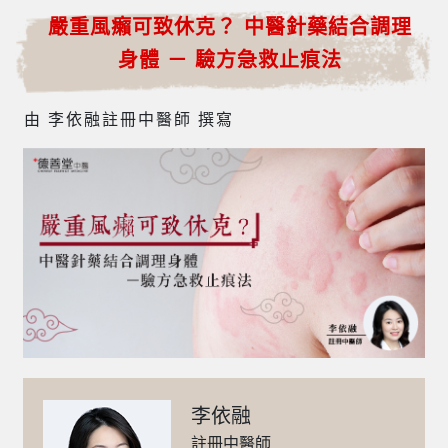
嚴重風癩可致休克？ 中醫針藥結合調理
身體 － 驗方急救止痕法
由 李依融註冊中醫師 撰寫
李依融
註冊中醫師