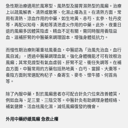
急性期治療適用於風寒型、風熱型及腸胃濕熱型的風癩。治療
上以疏風解表、清熱或散寒、化濕止癢為主。在清熱方面，常
用有清熱、涼血作用的中藥，如生地黃、赤芍、玄參、牡丹皮
等，再配以知母、黃柏等清泄虛火作用的中藥。此外，夜重日
退的風癩多因體質陰虛、精血不足有關，需同時服用養陰益
血、滋補肝腎的中醫藥來調理固本，增強身體抵抗力。
而慢性期治療則著重祛風養血，中醫認為「治風先治血，血行
風自滅」，透過中醫藥調理血氣，強化身體機能才可有效根治
風癩；其常見證型有氣血虛弱、肝腎不足、衝任失調等。在補
血方面，中醫常用的方藥包括熟地黃、白芍、當歸、大棗等。
養陰方面則常選配枸杞子、桑寄生、麥冬、懷牛膝、何首烏
等。
除了內服中藥，對於風癩患者亦可配合針灸穴位來改善體質，
例如血海、足三里、三陰交等。中醫針灸有助調理身體經絡、
補氣健脾、活血祛風化濕，減低風癩復發的機會。
外用中藥紓緩風癩 急救止癢