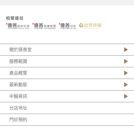
相關鏈結
關於德善堂
服務範圍
產品概覽
最新動態
中醫資訊
分店地址
門診預約