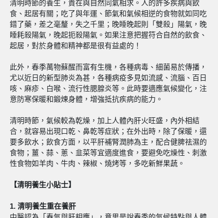
清明時節的養生，貴在與自然同氣相求。人的許多疾病與飲
食、起居有關；吃了與年運、節氣和氣候相逆的食物就如同吃
錯了藥，差之毫釐，失之千里；晚睡晚起則「雙殺」陽氣，晚
睡耗殺陽氣，晚起扼殺陽氣。如果注意把握符合自然的飲食、
起居，對於身體和精神都是很有益處的！
此外，春季萬物蘇醒而富有生機，各種病毒、細菌易於傳播，
尤以近日的新型肺炎為甚，各種病疫多見如流感、流腦、百日
咳、麻疹、白喉、流行性腮腺炎等。此時要適應氣候變化，注
意防寒保暖和鍛煉身體，增強抵抗疾病的能力。
清明時節，氣候較為乾燥，加上人體內肝火旺盛，內外相結
合，就容易出現口乾、鼻乾等症狀；在外出時，除了保暖，還
要多飲水；飲食方面，以平肝補腎潤肺為主，配合健脾祛濕的
食物；薑、蒜、蔥、韭菜等宜適度進食，要避免吃燥性、刺激
性食物如羊肉、牛肉、辣椒、燒烤等，多吃新鮮果蔬。
【清明養生小貼士】
1. 清明養生重在養肝
中醫認為「春氣與肝相應」，意思是說春季的氣候特點與人體