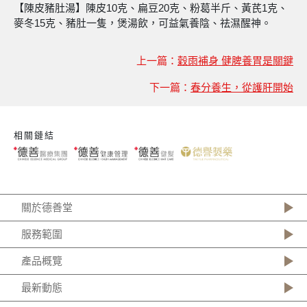
【陳皮豬肚湯】陳皮10克、扁豆20克、粉葛半斤、黃芪1克、
麥冬15克、豬肚一隻，煲湯飲，可益氣養陰、祛濕醒神。
上一篇：
穀雨補身 健脾養胃是關鍵
下一篇：
春分養生，從護肝開始
相關鏈結
關於德善堂
服務範圍
產品概覽
最新動態