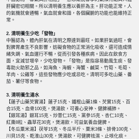
肝臟密切相關。所以清明養生應以養肝為主。肝功能正常，人
的氣機就會通暢，氣血就會和諧，各個臟腑的功能也能維持正
常。
2. 清明養生少吃「發物」
中醫認為，體內肝氣在清明之際達到最旺。如果肝氣過旺，會
對脾胃產生不良影響，妨礙食物的正常消化吸收，還可造成情
緒失調、氣血運行不暢，從而引發各種疾病。因此在飲食方
面，宜減甘增辛，少吃發物。「發物」是指容易動風生痰、發
毒助火助邪之品，如海魚、海蝦、海蟹、鹹菜、竹筍、毛筍、
羊肉、公雞等，這些發物應少吃或忌吃。清明可多吃山藥、番
茄、薯仔等食物。
3. 清明養生湯水
【蓮子山藥芡實湯】蓮子15克、鐵棍山藥1條、芡實15克、百
合15克、血骨100克，煲湯飲，可養心安神、健脾補肺。
【銀耳湯】銀耳15克、炒薏仁15克、黨參15克、杏仁10克、
紅棗8粒、蟲草花30克，煲湯飲，可益氣養血健脾。
【冬瓜粟米湯】茯苓15克、冬瓜半斤、粟米3條、排骨100克、
川貝15克、乾淮山30克，煲湯飲，可健脾祛濕、止咳化痰。