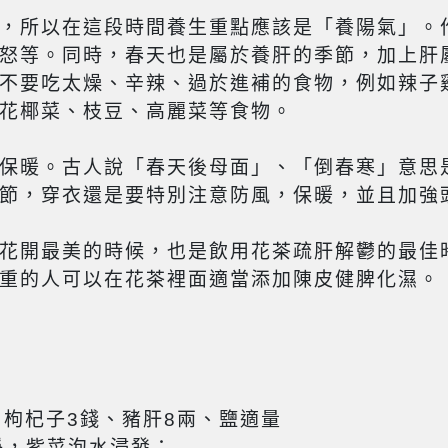
，所以在這段時間養生重點應該是「養陽氣」。
怒等。同時，春天也是屬於養肝的季節，加上肝
不要吃太燥、辛辣、過於進補的食物，例如辣子
花椰菜、枝豆、高麗菜等食物。
保暖。古人說「春天後母面」、「倒春寒」意思
節，穿衣還是要特別注意防風，保暖，並且加強
花開最美的時候，也是飲用花茶疏肝解鬱的最佳
重的人可以在花茶裡面適當添加陳皮健脾化濕。
、枸杞子3錢、豬肝8兩、鹽適量
淨，紫菜泡水浸發；