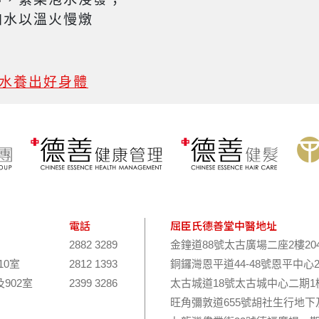
水以溫火慢燉
湯水養出好身體
電話
屈臣氏德善堂中醫地址
2882 3289
金鐘道88號太古廣場二座2樓20
10室
2812 1393
銅鑼灣恩平道44-48號恩平中心
及902室
2399 3286
太古城道18號太古城中心二期1樓
旺角彌敦道655號胡社生行地下