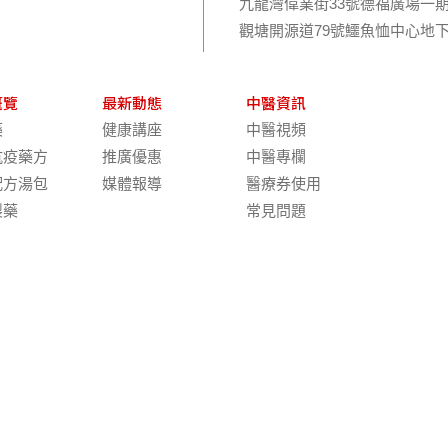
九龍灣偉業街33號德福廣場一期
觀塘開源道79號鱷魚恤中心地下
概覽
最新動態
中醫資訊
藥
健康講座
中醫視頻
抗疫藥方
推廣優惠
中醫專欄
配方湯包
媒體報導
醫療券使用
製藥
常見問題