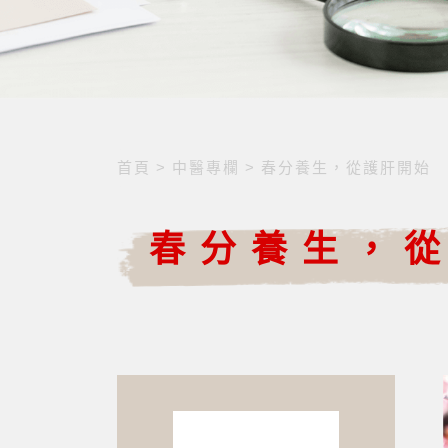
首頁
>
中醫專欄
>
春分養生，從護肝開始
春分養生，