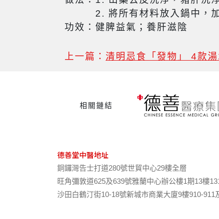
2. 將所有材料放入鍋中，加
功效：健脾益氣；養肝滋陰
上一篇：
清明忌食「發物」 4款
相關鏈結
德善堂中醫地址
銅鑼灣告士打道280號世貿中心29樓全層
旺角彌敦道625及639號雅蘭中心辦公樓1期13樓13
沙田白鶴汀街10-18號新城市商業大廈9樓910-911