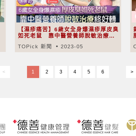
【濕疹痛苦】6歲女全身爆濕疹厚皮臭
如死老鼠 靠中醫營養師脫敏治療終
好轉
TOPick 新聞
2023-05
<
1
2
3
4
5
6
>