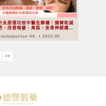
針灸原理功效中醫全解構｜健脾助減
肥、改善暗瘡、臭狐、坐骨神經痛｜
梅花針治脫髮
Cosmopolitan HK
2023-05
>>