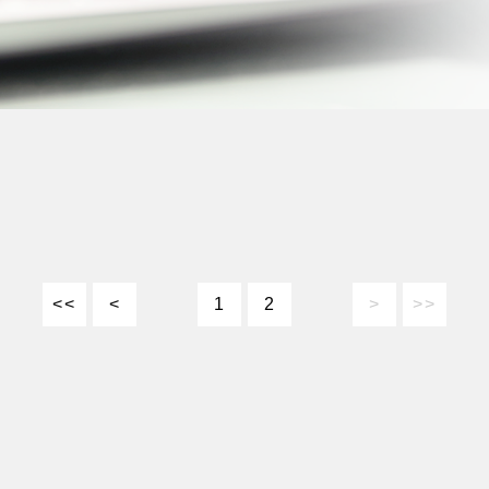
<<
<
1
2
>
>>