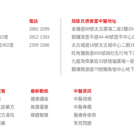
電話
屈臣氏德善堂中醫地址
2882 3289
金鐘道88號太古廣場二座2樓20
10室
2812 1393
銅鑼灣恩平道44-48號恩平中心
及902室
2399 3286
太古城道18號太古城中心二期1樓
旺角彌敦道655號胡社生行地下
九龍灣偉業街33號德福廣場一期
觀塘開源道79號鱷魚恤中心地下
概覽
最新動態
中醫資訊
藥
健康講座
中醫視頻
抗疫藥方
推廣優惠
中醫專欄
配方湯包
媒體報導
醫療券使用
製藥
常見問題