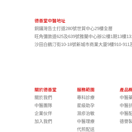
德善堂中醫地址
銅鑼灣告士打道280號世貿中心29樓全層
旺角彌敦道625及639號雅蘭中心辦公樓1期13樓13
沙田白鶴汀街10-18號新城市商業大廈9樓910-911
關於德善堂
服務範圍
產品
關於我們
專科診療
中醫
中醫團隊
星級助孕
中醫
企業伙伴
濕疹治敏
中醫
加入我們
中醫理療
德譽
代煎配送