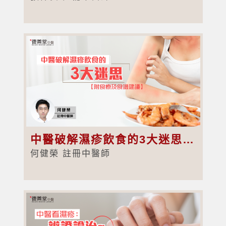
中醫破解濕疹飲食的3大迷思【附食療及食譜建議】
何健榮 註冊中醫師