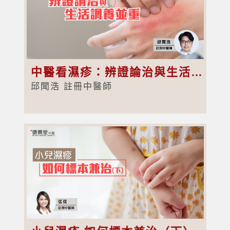
中醫看濕疹：辨證論治與生活調養並重
邱聞浩 註冊中醫師