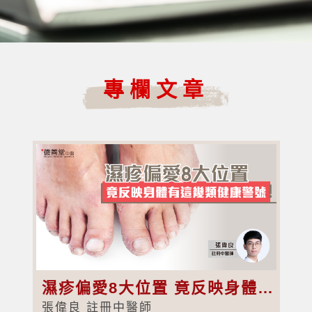
專欄文章
濕疹偏愛8大位置 竟反映身體有這幾類健康警號！
張偉良 註冊中醫師