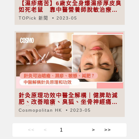
【濕疹痛苦】6歲女全身爆濕疹厚皮臭
如死老鼠 靠中醫營養師脫敏治療終
好轉
TOPick 新聞
2023-05
針灸原理功效中醫全解構｜健脾助減
肥、改善暗瘡、臭狐、坐骨神經痛｜
梅花針治脫髮
Cosmopolitan HK
2023-05
<<
<
>
>>