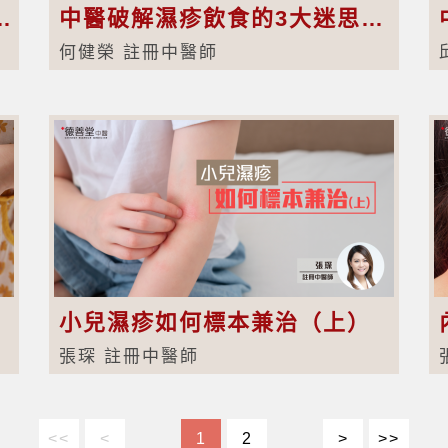
映身體有這幾類健康警號！
中醫破解濕疹飲食的3大迷思【附食療及食譜建議】
何健榮 註冊中醫師
小兒濕疹如何標本兼治（上）
張琛 註冊中醫師
<<
<
1
2
>
>>