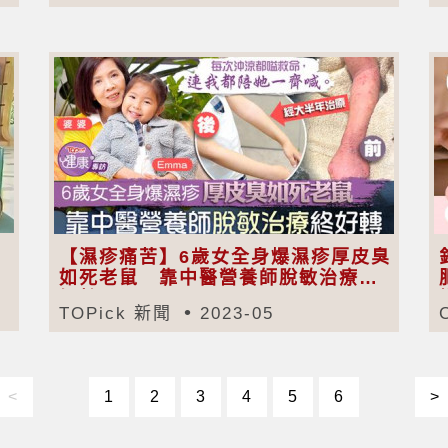
【濕疹痛苦】6歲女全身爆濕疹厚皮臭
如死老鼠 靠中醫營養師脫敏治療終
好轉
TOPick 新聞
2023-05
<
1
2
3
4
5
6
>