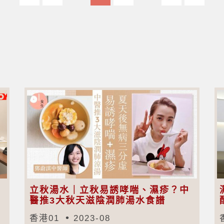
立秋湯水｜立秋易誘哮喘、濕疹？中
醫推3大秋天滋陰潤肺湯水食譜
香港01
2023-08