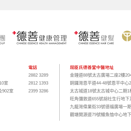
電話
屈臣氏德善堂中醫地址
2882 3289
金鐘道88號太古廣場二座2樓20
10室
2812 1393
銅鑼灣恩平道44-48號恩平中心
及902室
2399 3286
太古城道18號太古城中心二期1樓
旺角彌敦道655號胡社生行地下
九龍灣偉業街33號德福廣場一期
觀塘開源道79號鱷魚恤中心地下