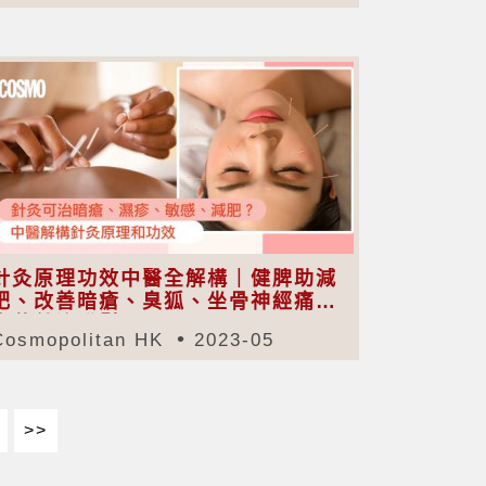
針灸原理功效中醫全解構｜健脾助減
肥、改善暗瘡、臭狐、坐骨神經痛｜
梅花針治脫髮
Cosmopolitan HK
2023-05
>>