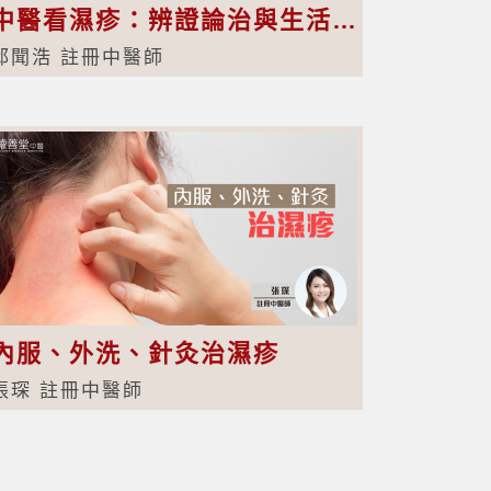
中醫看濕疹：辨證論治與生活調養並重
邱聞浩 註冊中醫師
內服、外洗、針灸治濕疹
張琛 註冊中醫師