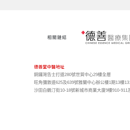
相關鏈結
德善堂中醫地址
銅鑼灣告士打道280號世貿中心29樓全層
旺角彌敦道625及639號雅蘭中心辦公樓1期13樓13
沙田白鶴汀街10-18號新城市商業大廈9樓910-911