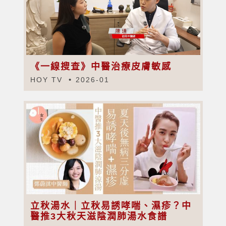
《一線搜查》中醫治療皮膚敏感
HOY TV
2026-01
立秋湯水｜立秋易誘哮喘、濕疹？中
醫推3大秋天滋陰潤肺湯水食譜