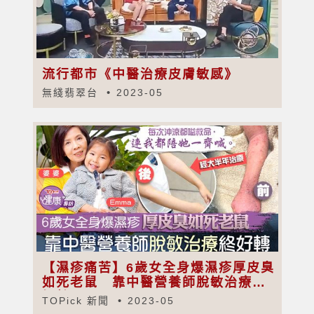
流行都市《中醫治療皮膚敏感》
無綫翡翠台
2023-05
【濕疹痛苦】6歲女全身爆濕疹厚皮臭
如死老鼠 靠中醫營養師脫敏治療終
好轉
TOPick 新聞
2023-05