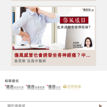
傷風感冒也會誘發坐骨神經痛？中醫教你4大自救方藥
黃燕卿 註冊中醫師
相關鏈結
關於德善堂