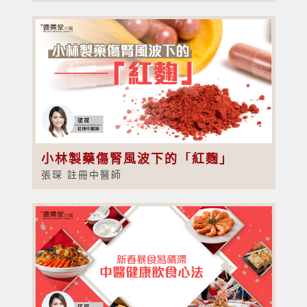
小林製藥傷腎風波下的「紅麴」
張琛 註冊中醫師