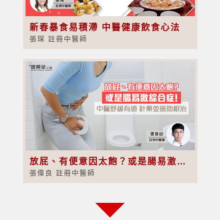
新春暴食易積滯 中醫健康飲食心法
張琛 註冊中醫師
放屁、有便意因太飽？或是腸易激綜合症！中醫舒緩有道 針藥並施助根治
張偉良 註冊中醫師