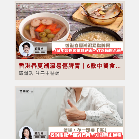
香港春夏潮濕易傷脾胃｜6款中醫食療健脾祛濕、改善腸胃不適
邱聞浩 註冊中醫師