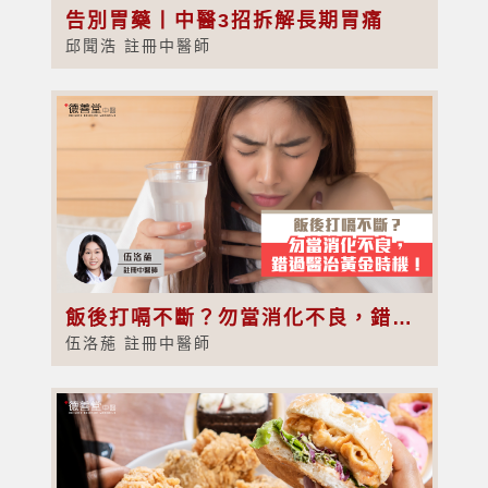
告別胃藥丨中醫3招拆解長期胃痛
邱聞浩 註冊中醫師
飯後打嗝不斷？勿當消化不良，錯過醫治黃金時機！
伍洛葹 註冊中醫師