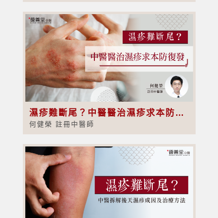
濕疹難斷尾？中醫醫治濕疹求本防復發
何健榮 註冊中醫師