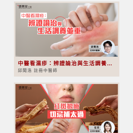
中醫看濕疹：辨證論治與生活調養並重
邱聞浩 註冊中醫師