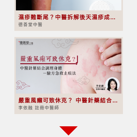
濕疹難斷尾？中醫拆解後天濕疹成因及治療方法
德善堂中醫
嚴重風癩可致休克？ 中醫針藥結合調理身體 － 驗方急救止痕法
李依融 註冊中醫師