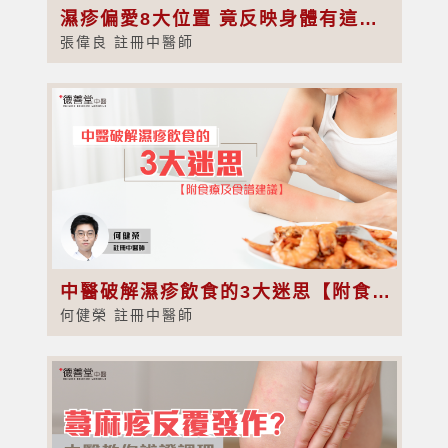
濕疹偏愛8大位置 竟反映身體有這幾類健康警號！
張偉良 註冊中醫師
中醫破解濕疹飲食的3大迷思【附食療及食譜建議】
何健榮 註冊中醫師