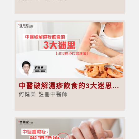
中醫破解濕疹飲食的3大迷思【附食療及食譜建議】
何健榮 註冊中醫師