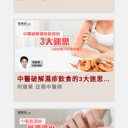
中醫破解濕疹飲食的3大迷思【附食療及食譜建議】
何健榮 註冊中醫師