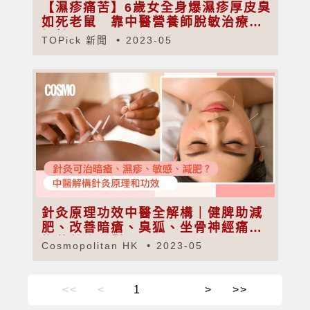
【濕疹痛苦】6歲女全身爆濕疹厚皮臭
如死老鼠 靠中醫營養師脫敏治療終
好轉
TOPick 新聞
2023-05
針灸原理功效中醫全解構｜健脾助減
肥、改善暗瘡、臭狐、坐骨神經痛｜
梅花針治脫髮
Cosmopolitan HK
2023-05
<<
<
>
>>