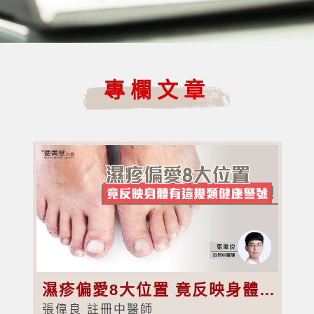
專欄文章
濕疹偏愛8大位置 竟反映身體有這幾類健康警號！
張偉良 註冊中醫師