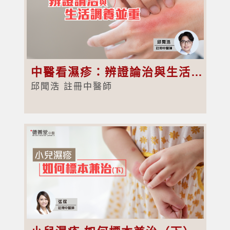
中醫看濕疹：辨證論治與生活調養並重
邱聞浩 註冊中醫師