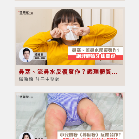
鼻塞、流鼻水反覆發作？調理體質先係關鍵
楊瀚楠 註冊中醫師