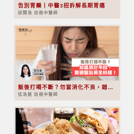
告別胃藥丨中醫3招拆解長期胃痛
邱聞浩 註冊中醫師
飯後打嗝不斷？勿當消化不良，錯過醫治黃金時機！
伍洛葹 註冊中醫師