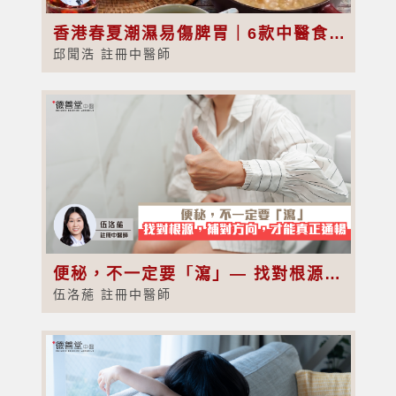
香港春夏潮濕易傷脾胃｜6款中醫食療健脾祛濕、改善腸胃不適
邱聞浩 註冊中醫師
便秘，不一定要「瀉」— 找對根源，補對方向，才能真正通暢
伍洛葹 註冊中醫師