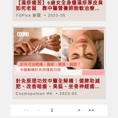
【濕疹痛苦】6歲女全身爆濕疹厚皮臭
如死老鼠 靠中醫營養師脫敏治療終
好轉
TOPick 新聞
2023-05
針灸原理功效中醫全解構｜健脾助減
肥、改善暗瘡、臭狐、坐骨神經痛｜
梅花針治脫髮
Cosmopolitan HK
2023-05
<<
<
>
>>