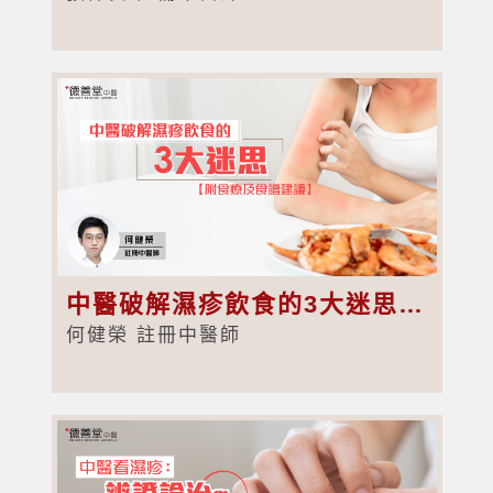
中醫破解濕疹飲食的3大迷思【附食療及食譜建議】
何健榮 註冊中醫師