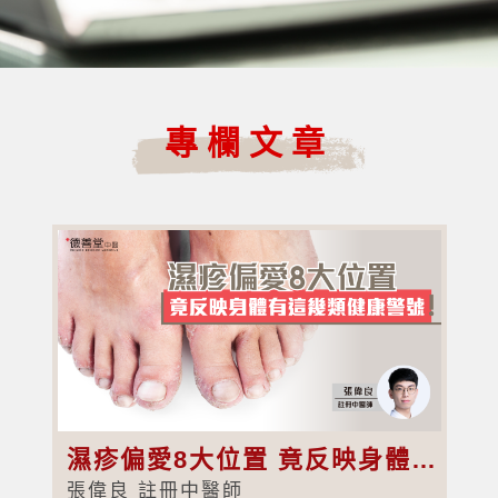
專欄文章
濕疹偏愛8大位置 竟反映身體有這幾類健康警號！
張偉良 註冊中醫師