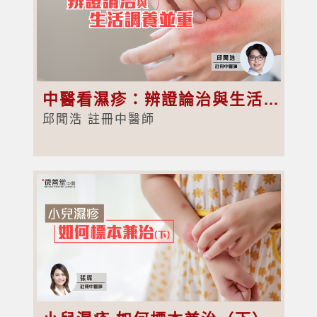
中醫看濕疹：辨證論治與生活調養並重
邱聞浩 註冊中醫師