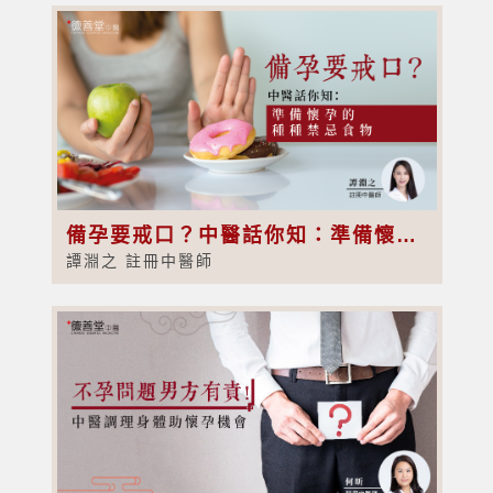
備孕要戒口？中醫話你知：準備懷孕的種種禁忌食物
譚淵之 註冊中醫師