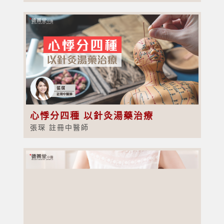
心悸分四種 以針灸湯藥治療
張琛 註冊中醫師