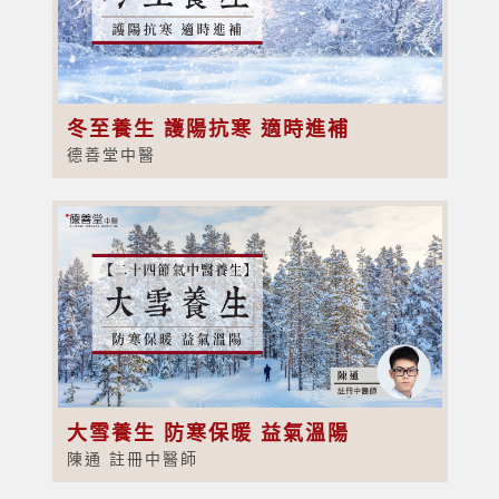
冬至養生 護陽抗寒 適時進補
德善堂中醫
大雪養生 防寒保暖 益氣溫陽
陳通 註冊中醫師