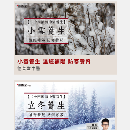
小雪養生 溫經補陽 防寒養腎
德善堂中醫