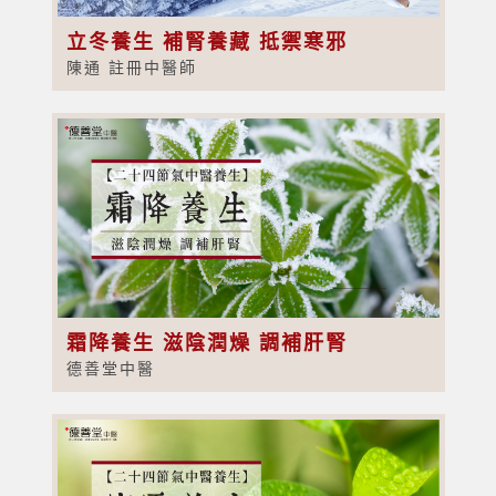
立冬養生 補腎養藏 抵禦寒邪
陳通 註冊中醫師
霜降養生 滋陰潤燥 調補肝腎
德善堂中醫