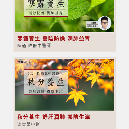
寒露養生 養陰防燥 潤肺益胃
陳通 註冊中醫師
秋分養生 舒肝潤肺 養陰生津
德善堂中醫