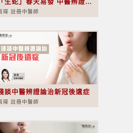
「生蛇」春天易發 中醫辨證醫治
張琛 註冊中醫師
淺談中醫辨證論治新冠後遺症
張琛 註冊中醫師