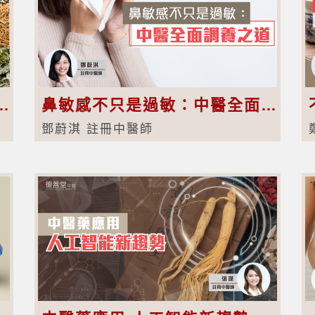
不留行、劉寄奴、徐長卿
鼻敏感不只是過敏：中醫全面調養之道
鄧蔚淇 註冊中醫師