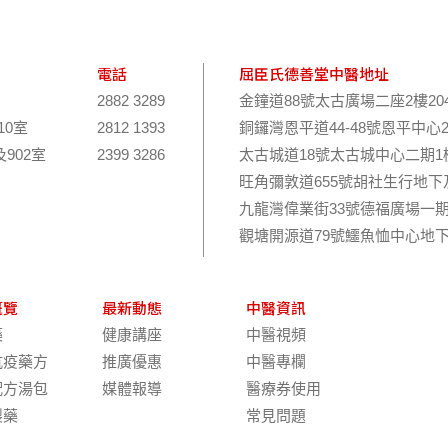
電話
屈臣氏德善堂中醫地址
2882 3289
金鐘道88號太古廣場二座2樓20
10室
2812 1393
銅鑼灣恩平道44-48號恩平中心
及902室
2399 3286
太古城道18號太古城中心二期1樓
旺角彌敦道655號胡社生行地下
九龍灣偉業街33號德福廣場一期
觀塘開源道79號鱷魚恤中心地下
概覽
最新動態
中醫資訊
藥
健康講座
中醫視頻
抗疫藥方
推廣優惠
中醫專欄
配方湯包
媒體報導
醫療券使用
製藥
常見問題