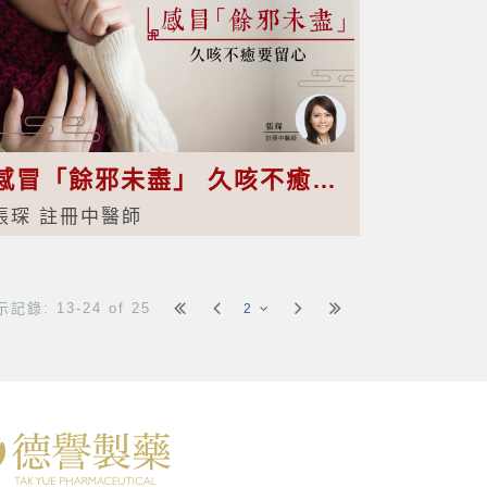
感冒「餘邪未盡」 久咳不癒要留心
張琛 註冊中醫師
記錄: 13-24 of 25
2