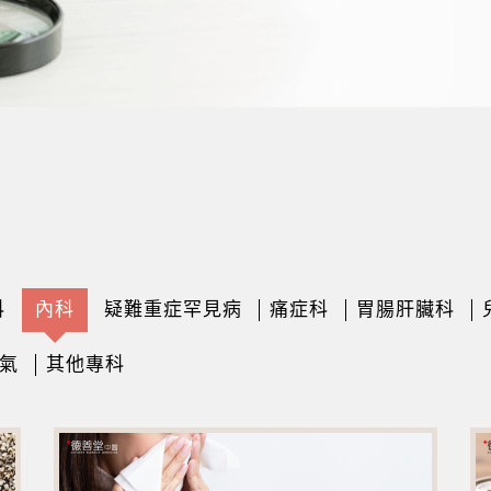
科
內科
疑難重症罕見病
痛症科
胃腸肝臟科
氣
其他專科