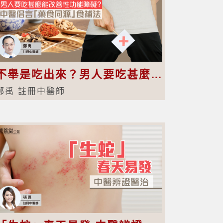
不舉是吃出來？男人要吃甚麼能改善性功能障礙？中醫倡言「藥食同源」食補法
鄭禹 註冊中醫師