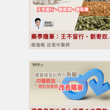
藥學隨筆：王
楊瀚楠 註冊中醫師