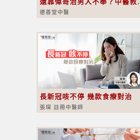
還靠偉哥治男人不舉
德善堂中醫
長新冠咳不停 幾款食療對治
張琛 註冊中醫師