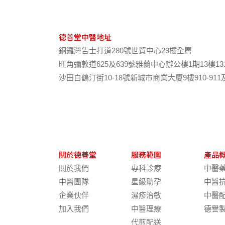
德善堂中醫地址
銅鑼灣告士打道280號世貿中心29樓全層
旺角彌敦道625及639號雅蘭中心辦公樓1期13樓13
沙田白鶴汀街10-18號新城市商業大廈9樓910-911
關於德善堂
服務範圍
產品
關於我們
專科診療
中醫
中醫團隊
星級助孕
中醫
企業伙伴
濕疹治敏
中醫
加入我們
中醫理療
德譽
代煎配送