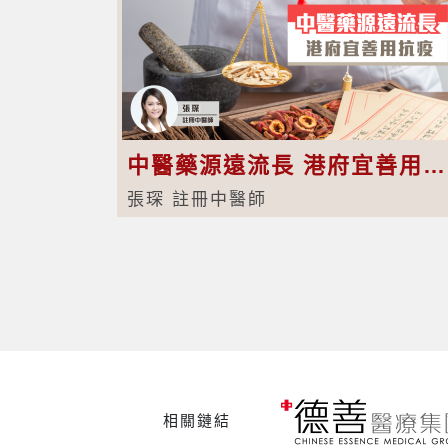
中醫藥源遠流長 港府宜善用抗疫
張琛 註冊中醫師
相關鏈結